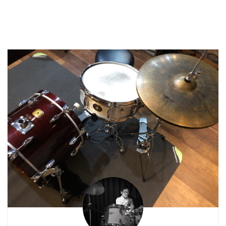
す。 iPad買いまし
た。（嬉しい） 12/30
に注文して今日やっと届
きました。 今年1番はし
ゃいでいます。#iPad
pic.twitter.com/WAVba
z18wi — 慎太郎
(@shintaro_163cm)
February 15, 2022 周
りの先輩方から、「iPad
あると何かと便利よ。持
っといて損はないよ」と
結構言われていました。
10年前になんとな ...