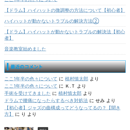
【ドラム】ハイハットの微調整の方法について【初心者】
ハイハットが動かないトラブルの解決方法②
【ドラム】ハイハットが動かないトラブルの解決法【初心
者】
音楽教室始めました
最近のコメント
ここ1年半の色々について
に
植村慎太郎
より
ここ1年半の色々について
に
Ｋ.Ｔ
より
手術を受けてきました
に
植村慎太郎
より
ドラムで腰痛になったらするべき対処法
に
せみ
より
【初心者】ジャズの曲構成ってどうなってるの？【聞き
方】
に
り
より