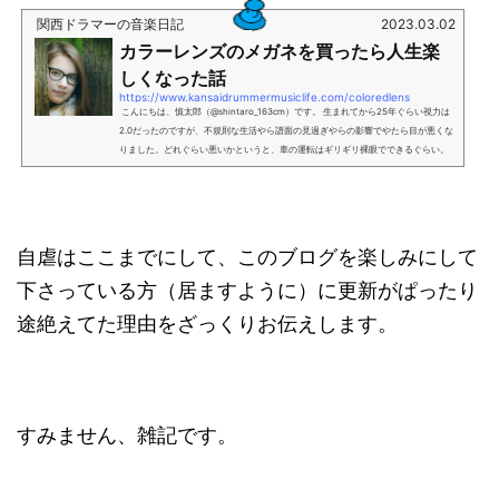
関西ドラマーの音楽日記
2023.03.02
カラーレンズのメガネを買ったら人生楽
しくなった話
https://www.kansaidrummermusiclife.com/coloredlens
こんにちは、慎太郎（@shintaro_163cm）です。 生まれてから25年ぐらい視力は
2.0だったのですが、不規則な生活やら譜面の見過ぎやらの影響でやたら目が悪くな
りました。どれぐらい悪いかというと、車の運転はギリギリ裸眼でできるぐらい。
要はそんなに悪すぎない。 ですが今は絶賛メガネ生活してます。景色が綺麗に見え
るって大事。 で、数年メガネ生活を続けていてふと思ったんですよね。メガネ飽き
るなぁと。 毎日同じ物を使っているので、自分の中で面白みが無くなっていくんで
す。そうです飽き性...
自虐はここまでにして、このブログを楽しみにして
下さっている方（居ますように）に更新がぱったり
途絶えてた理由をざっくりお伝えします。
すみません、雑記です。