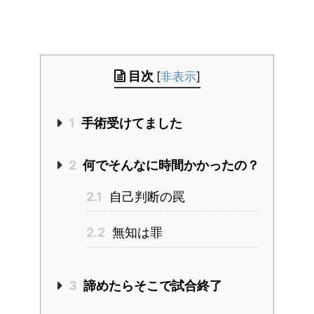
目次
[
非表示
]
1
手術受けてました
2
何でそんなに時間かかったの？
2.1
自己判断の罠
2.2
無知は罪
3
諦めたらそこで試合終了