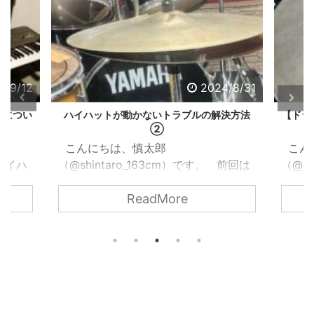
4/9/12
2024/8/31
法につい
ハイハットが動かないトラブルの解決方法
【ドラ
②
こんにちは、慎太郎
こん
 ハイハ
（@shintaro_163cm）です。 前回は
（@sh
トはド
ハイハットクラッチが原因でハイハッ
事で
ReadMore
をコン
トが動かなくなった時のトラブルの解
が、
ハット
決方法を紹介しました。 関西ドラマ
202
思いま
ーの音楽日記2024.08.26【ドラム】ハ
https
ハイハ
イハットが動かないトラブルの解決法
.com
ドを調
【初心者】
郎（@s
地や音
https://www.kansaidrummermusiclife
しこの
だった
.com/hat-trouble こんにちは、慎太郎
ムの講