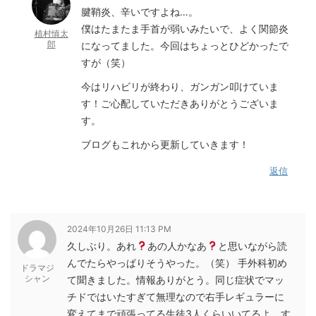
腱鞘炎、辛いですよね…。
僕はたまたま手首が弱いみたいで、よく関節炎
植村慎太
郎
になってました。今回はちょっとひどかったで
すが（笑）
今はリハビリが終わり、ガンガン叩けていま
す！ご心配していただきありがとうございま
す。
ブログもこれから更新していきます！
返信
2024年10月26日 11:13 PM
久しぶり。あれ
あの人かなあ
と思いながら読
んでたらやっぱりそうやった。（笑） 手外科初め
ドラマジ
シャン
て聞きました。情報ありがとう。同じ症状でマッ
チドではいたすぎて無理なので右手レギュラーに
変えてまで頑張ってる生徒3人くらいいてるよ。す