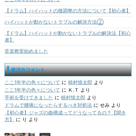
【ドラム】ハイハットの微調整の方法について【初心者】
ハイハットが動かないトラブルの解決方法②
【ドラム】ハイハットが動かないトラブルの解決法【初心
者】
音楽教室始めました
最近のコメント
ここ1年半の色々について
に
植村慎太郎
より
ここ1年半の色々について
に
Ｋ.Ｔ
より
手術を受けてきました
に
植村慎太郎
より
ドラムで腰痛になったらするべき対処法
に
せみ
より
【初心者】ジャズの曲構成ってどうなってるの？【聞き
方】
に
り
より