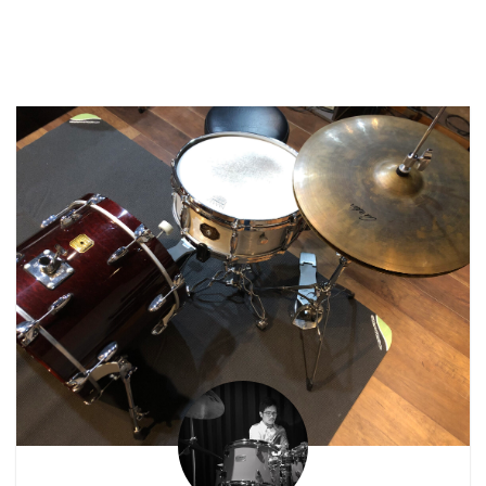
まくってますか？ 僕は
今年は色々と楽器を買い
ました。 シンバル類、ギ
ター、パーカッション
etc... 悔いが残らないよ
うにそこそこな買い物を
しました。 普段から
レッスンでも生徒さんに
「ペダル買った方が良い
ですよ」とか「それだけ
上手かったらスネア買っ
てもいいんじゃないです
か？」とか言ってドラム
沼から手をこまねいてい
ます。 ですが、「うー
ん…」というお返事をよ
くいた ...