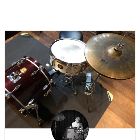
す。 ロックやポップ
ス、ハードロックやファ
ンクを叩いてきたけど、
そろそろジャズに挑戦し
てみよう！と思う方は多
いと思います。 もちろ
ん、僕もそう思う1人で
した。 ジャズの有名なア
ーティストを全く知らな
いままにTSUTAYAに向
かい、ジャズコーナーで
適当にCDをレンタルし
ていたのを覚えていま
す。 その時の感想が
なんかサックスめっちゃ
吹いてる サックスのソロ
長いな ドラムソロスネア
めっちゃ ...