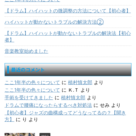
【ドラム】ハイハットの微調整の方法について【初心者】
ハイハットが動かないトラブルの解決方法②
【ドラム】ハイハットが動かないトラブルの解決法【初心
者】
音楽教室始めました
最近のコメント
ここ1年半の色々について
に
植村慎太郎
より
ここ1年半の色々について
に
Ｋ.Ｔ
より
手術を受けてきました
に
植村慎太郎
より
ドラムで腰痛になったらするべき対処法
に
せみ
より
【初心者】ジャズの曲構成ってどうなってるの？【聞き
方】
に
り
より