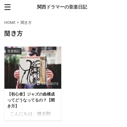
関西ドラマーの音楽日記
HOME
>
聞き方
聞き方
音楽雑記
2023/10/13
【初心者】ジャズの曲構成
ってどうなってるの？【聞
き方】
こんにちは、慎太郎
（shintaro_163cm）で