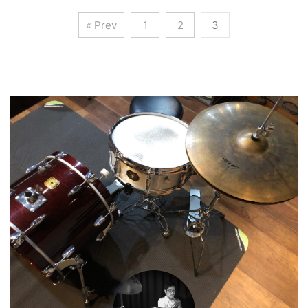
す。 ドラムセットの中
ですけど、出来そうです
で1番激しい音が鳴るの
か？ レッスンでよくさ
« Prev
1
2
3
がクラッシュシンバルで
れる質問です。 もちろん
す。 今回はそのクラッ
人によって叩ける曲は全
シュシンバルのオススメ
く違うので、その人その
について、いくつか紹介
人によって答えは変わっ
していきます。 個人的に
てきます。 そこでふと
これ良いよーっていうも
思ったのですが、自分が
のを載せていきますの
叩ける曲を知っておくと
で、参考にしてもらえた
自分を知ることになり、
らと思います。 オスス
練習効率が上がるので
メだけでなく、僕が思う
は？と考えたので、僕な
購入するときの注意点も
りの方法をつらつらと書
書きますので、「へーこ
いていこうと思います。
んなこと考えてんだぁ」
参考になれば幸いで
程度に読んでもらえると
す。 叩 ...
嬉しいです。 クラッシ
ュシンバルを ...