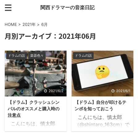
関西ドラマーの音楽日記
HOME
>
2021年
>
6月
月別アーカイブ：2021年06月
ドラムの話
楽器色々
ドラムの話
2021/6/2
2021/6/1
【ドラム】クラッシュシン
【ドラム】自分が叩けるテ
バルのオススメと購入時の
ンポを知っておこう
注意点
こんにちは、慎太郎
こんにちは、慎太郎
（@shintaro_163cm）で
（@shintaro_163cm）で
す。 この曲叩きたいん