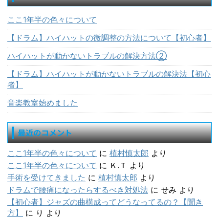
ここ1年半の色々について
【ドラム】ハイハットの微調整の方法について【初心者】
ハイハットが動かないトラブルの解決方法②
【ドラム】ハイハットが動かないトラブルの解決法【初心
者】
音楽教室始めました
最近のコメント
ここ1年半の色々について
に
植村慎太郎
より
ここ1年半の色々について
に
Ｋ.Ｔ
より
手術を受けてきました
に
植村慎太郎
より
ドラムで腰痛になったらするべき対処法
に
せみ
より
【初心者】ジャズの曲構成ってどうなってるの？【聞き
方】
に
り
より