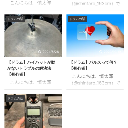
こんにちは、慎太郎
（@shintaro_163cm）で
（@shintaro_163cm）で
す。 前回はハイハット
す。 ハイハット。便利
クラッチが原因でハイハ
ドラムの話
ドラムの話
ですよね。 ハイハットは
ットが動かなくなった時
ドラムセットの中で唯一
のトラブルの解決方法を
音の長さをコントロール
紹介しました。 関西ド
できる楽器です。 ハイハ
ラマーの音楽日記
ットを発明した人はホン
2024.08.26【ドラム】
2024/8/26
2023/10/19
ト天才だと思います。
ハイハットが動かないト
【ドラム】ハイハットが動
【ドラム】パルスって何？
皆さんも踏んでますね？
ラブルの解決法【初心
かないトラブルの解決法
【初心者】
ハイハット。 実はハイ
者】
【初心者】
こんにちは、慎太郎
ハットスタンドを調整す
https://www.kansaidru
こんにちは、慎太郎
（@shintaro_163cm）で
ると、ハイハットの踏み
mmermusiclife.com/hat
（@shintaro_163cm）で
す。 音楽用語ってたく
心地や音質を変えられる
-trouble こんにちは、慎
す。 以前の記事で音楽教
さんありますよね。 リタ
んです。ご存じだったで
ドラムの話
太郎
室を始めたと書きました
ルダント、ダルセーニ
しょうか？ 今回はそんな
（@shintaro_163cm）で
が、 関西ドラマーの音
ョ、スタッカート、コン
ハイハットスタンドの隠
す。以前の記事で音楽教
楽日記2024.07.05音楽教
ピング、アッチェレラン
れた（？）便利機能につ
室を始めたと書きました
室始めました
ド、フォルテ、ピアニッ
いてお話しします。 参
が ...