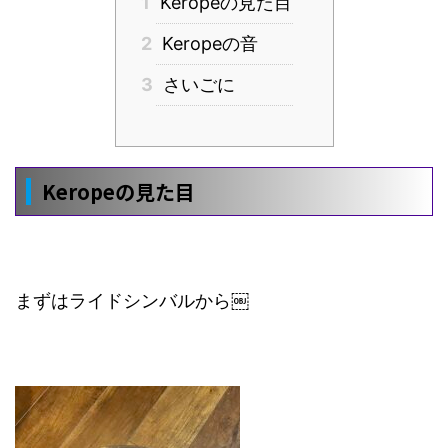
1
Keropeの見た目
2
Keropeの音
3
さいごに
Keropeの見た目
まずはライドシンバルから￼