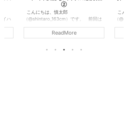
②
こんにちは、慎太郎
こん
 ハイハ
（@shintaro_163cm）です。 前回は
（@sh
トはド
ハイハットクラッチが原因でハイハッ
事で
ReadMore
をコン
トが動かなくなった時のトラブルの解
が、
ハット
決方法を紹介しました。 関西ドラマ
202
思いま
ーの音楽日記2024.08.26【ドラム】ハ
https
ハイハ
イハットが動かないトラブルの解決法
.com
ドを調
【初心者】
郎（@s
地や音
https://www.kansaidrummermusiclife
しこの
だった
.com/hat-trouble こんにちは、慎太郎
ムの講
ハット
（@shintaro_163cm）です。以前の記
やー
能につ
事で音楽教室を始めたと書きましたが
成人しま
.
...