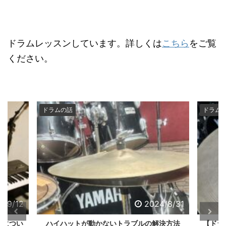
ドラムレッスンしています。詳しくは
こちら
をご覧
ください。
ドラムの話
ドラム
4/9/12
2024/8/31
法につい
ハイハットが動かないトラブルの解決方法
【ドラ