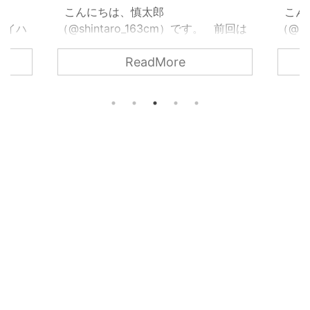
こんにちは、慎太郎
こん
 ハイハ
（@shintaro_163cm）です。 前回は
（@sh
トはド
ハイハットクラッチが原因でハイハッ
事で
ReadMore
をコン
トが動かなくなった時のトラブルの解
が、
ハット
決方法を紹介しました。 関西ドラマ
202
思いま
ーの音楽日記2024.08.26【ドラム】ハ
https
ハイハ
イハットが動かないトラブルの解決法
.com
ドを調
【初心者】
郎（@s
地や音
https://www.kansaidrummermusiclife
しこの
だった
.com/hat-trouble こんにちは、慎太郎
ムの講
ハット
（@shintaro_163cm）です。以前の記
やー
能につ
事で音楽教室を始めたと書きましたが
成人しま
.
...