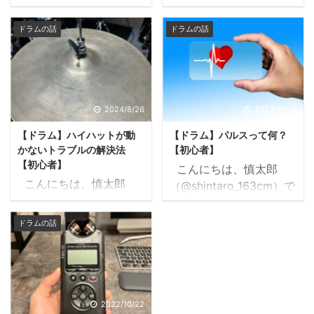
（@shintaro_163cm）で
す。 前回はハイハット
す。 ハイハット。便利
クラッチが原因でハイハ
ドラムの話
ドラムの話
ですよね。 ハイハットは
ットが動かなくなった時
ドラムセットの中で唯一
のトラブルの解決方法を
音の長さをコントロール
紹介しました。 関西ド
できる楽器です。 ハイハ
ラマーの音楽日記
ットを発明した人はホン
2024.08.26【ドラム】
2024/8/26
2023/10/19
ト天才だと思います。
ハイハットが動かないト
【ドラム】ハイハットが動
【ドラム】パルスって何？
皆さんも踏んでますね？
ラブルの解決法【初心
かないトラブルの解決法
【初心者】
ハイハット。 実はハイ
者】
【初心者】
こんにちは、慎太郎
ハットスタンドを調整す
https://www.kansaidru
こんにちは、慎太郎
（@shintaro_163cm）で
ると、ハイハットの踏み
mmermusiclife.com/hat
（@shintaro_163cm）で
す。 音楽用語ってたく
心地や音質を変えられる
-trouble こんにちは、慎
す。 以前の記事で音楽教
さんありますよね。 リタ
んです。ご存じだったで
ドラムの話
太郎
室を始めたと書きました
ルダント、ダルセーニ
しょうか？ 今回はそんな
（@shintaro_163cm）で
が、 関西ドラマーの音
ョ、スタッカート、コン
ハイハットスタンドの隠
す。以前の記事で音楽教
楽日記2024.07.05音楽教
ピング、アッチェレラン
れた（？）便利機能につ
室を始めたと書きました
室始めました
ド、フォルテ、ピアニッ
いてお話しします。 参
が ...
https://www.kansaidru
シモ、レガート、アレグ
2022/10/22
考にな ...