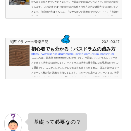
持ち方を紹介させていただきました。 今回はその続編ということで、叩き方の紹介
をします。 この記事では4つの叩き方の名称と内容具体的な練習方法を紹介してい
きます。 初心者の方はもちろん、「なかなかいい演奏ができない・・・」「自分の
思い通りにスティックを扱えない・・・」と思っている方の参考になればと思いま
す。 4つの叩き方 「4つも叩き方なんてある？」と感じる方もいらっしゃるかと思い
ます。&am...
関西ドラマーの音楽日記
2021.03.17
初心者でも分かる！バスドラムの踏み方
https://www.kansaidrummermusiclife.com/drum-bassdrum
こんにちは、慎太郎（@shintaro_163cm）です。 今回は、バスドラムにフォーカ
スを当てて演奏法を紹介します。 バスドラムは演奏の屋台骨になる場所なのですご
く重要です。 ここがふにゃふにゃになると目も当てられません。 正しい踏み方をマ
スターして格好良い演奏を目指しましょう。 スローンの座り方 スローンとは、椅子
の事です。 えっ踏まないの？と思われるでしょうが、ここが物凄く大事です。ドラ
マーって演奏中立ち上がることがないんですよね。 １度演奏が始まると、座り方を
直...
基礎って必要なの？