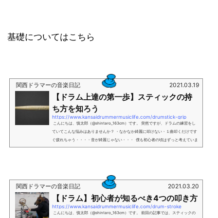
基礎についてはこちら
関西ドラマーの音楽日記
2021.03.19
【ドラム上達の第一歩】スティックの持
ち方を知ろう
https://www.kansaidrummermusiclife.com/drumstick-grip
こんにちは、慎太郎（@shintaro_163cm）です。 突然ですが、ドラムの練習をし
ていてこんな悩みはありませんか？ ・なかなか綺麗に叩けない・１曲叩くだけです
ぐ疲れちゃう・・・・音が綺麗じゃない・・・ 僕も初心者の頃はずっと考えていま
した。 独学だったので誰にも相談できず、好きなドラマーの映像を見て考える毎
日・・・。 何故こんなにうまく叩けるのか・・・。 結論から言うと、スティックの
持ち方と叩き方にありました。 今回の記事では、4つのスティックの持ち方とそ...
関西ドラマーの音楽日記
2021.03.20
【ドラム】初心者が知るべき4つの叩き方
https://www.kansaidrummermusiclife.com/drum-stroke
こんにちは、慎太郎（@shintaro_163cm）です。 前回の記事では、スティックの