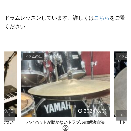
ドラムレッスンしています。詳しくは
こちら
をご覧
ください。
ドラムの話
ドラム
4/9/12
2024/8/31
法につい
ハイハットが動かないトラブルの解決方法
【ドラ
②