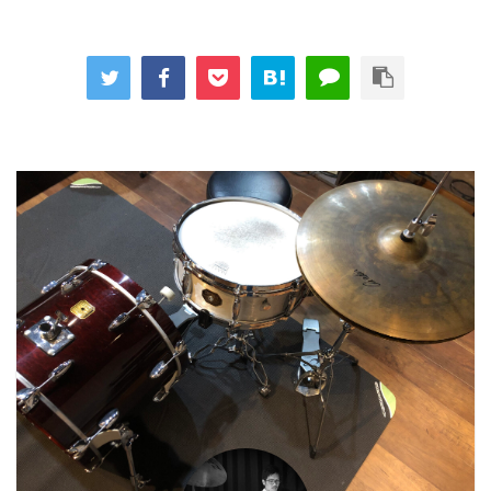
れませんね。失礼しまし
ムレッスン中もマスク。
励んでみましょう。 ...
良いところを紹介し ...
た。 そんなあなたに練
おトイレ行くのもマス
習以外に大事な事をお教
ク。あの子とのデートも
えします。 たくさん音
マスク。なかなか息苦し
楽を聴いてください そ
い世の中になりました
りゃ聴いてるよ！自分が
ね。 世界から見て日本
練習してる曲をさ！
人はとても他人思いだと
・・・いえいえ、そうい
言われています。それ
うわけではありません。
は、マスクの着用率が高
色んなジャンルの曲を
いから。 マスクをする
聴いてください。 あな
のは自分のためではな
たが思っているよりも得
く、横にいる名前も知ら
るものは ...
ない人のため。 ...