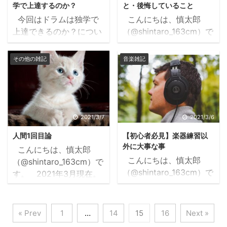
楽」「バイト しんど
全開記事なので苦情は全
学で上達するのか？
と・後悔していること
い」「バイト おすす
スルーします。 ボーカ
今回はドラムは独学で
こんにちは、慎太郎
め」 とかみんな調べてそ
ル バンドの顔であり花
上達できるのか？につい
（@shintaro_163cm）で
うですね。ここで敢えて
形ですね。クラスでいう
て見解を述べていこうと
す。 高校2年の春にド
提案したいです。 飲
ところの人気者ポジショ
思います。参考になれば
ラムを始めて何だかんだ
その他の雑記
音楽雑記
食店は絶対にやるべきで
ンです。 とにかく目立
幸いです。 独学で上達
で15年以上経っちゃいま
す。 今まで飲食バイト
ちたい、自分が一番とい
は可能 先に結論から言
した。飽き性の自分がよ
を累計5年以上やってい
うならお勧めです。 ...
うと、本人のやる気と行
くここまで続いたなぁと
ましたので、なぜやるべ
動力によるものが大きい
褒めてあげたいです。
きか ...
ですが可能です。具体的
これだけ長いことやって
2021/3/7
2021/3/6
にどんな方法があるのか
いると、ドラムの良いと
人間1回目論
【初心者必見】楽器練習以
紹介します。 ネットの
ころ・悪いところが見え
外に大事な事
こんにちは、慎太郎
記事を活用する スマホ
てきたので、いくつか紹
こんにちは、慎太郎
（@shintaro_163cm）で
で「ドラム 練習法」で
介しようと思います。
（@shintaro_163cm）で
す。 2021年3月現在。
調べるだけでもたくさん
これから楽器を始めよう
す。 皆さん、楽器の練
コロナウィルスが猛威を
出てきます。 記事によ
かなと考えている方の一
習頑張っていますか？ 言
振るい、マスクが手放せ
って内容は様々になりま
つの材料になれば幸いで
われなくてもやってる
なくなりました。 どこ
« Prev
1
…
14
15
16
Next »
すが、これだ！とピンと
す。 ドラムを始めて良
よ！って方が多いかもし
に行くのもマスク。ドラ
きたものを選んで練習に
かったところ それでは