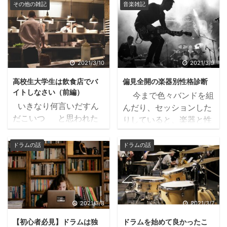
ングルストローク上達方
ラマーの音楽日記
でも事実なんです。 ド
その他の雑記
音楽雑記
も多かったのです。 な
法！（連打の事） フィル
2021.03.10高校生大学生
ラムではなく、ドラムセ
ので、メトロノームを使
インのバリエーション！
は飲食店でバイトしなさ
ット（ドラムキット）と
うか使わないかが ...
（派手な演奏とかね） ド
い（前編）
言いま ...
ラムソロ構築！（ドラム
https://www.kansaidru
ソロね） とか無限にあ
mmermusiclife.com/bai
2021/3/10
2021/3/9
りますね。なので、今の
toiti いきなり何言いだす
高校生大学生は飲食店でバ
偏見全開の楽器別性格診断
時代のあるあるかなとい
んだこいつ と思われた
イトしなさい（前編）
今まで色々バンドを組
う相談を生徒さんからよ
かもしれませんが、良け
いきなり何言いだすん
んだり、セッションした
くされます。 結局何の
れば読んでみてくださ
だこいつ と思われた
りしていると、楽器と性
練習からやればいいんで
い。特にバイトを探して
かもしれませんが、良け
格の関連性について考え
すか？ 今回はそんな些
いる高校生大学生のあな
れば読んでみてくださ
るようになりました。
ドラムの話
ドラムの話
細な疑問に個人的な見解
た。 これだけインターネ
い。特にバイトを探して
試しに身内に話してみる
を含めて紹介します。
ットが発達しているとバ
いる高校生大学生のあな
と、案外合ってるという
迷ったらリズムパターン
イト情報がわんさか出て
た。 これだけインター
お言葉をいただいたので
を練習すべし ...
きます。「バイト ...
ネットが発達していると
ここで披露したいと思い
バイト情報がわんさか出
ます。 タイトルの通り
2021/3/8
2021/3/7
てきます。 「バイト
僕の統計を基にした偏見
【初心者必見】ドラムは独
ドラムを始めて良かったこ