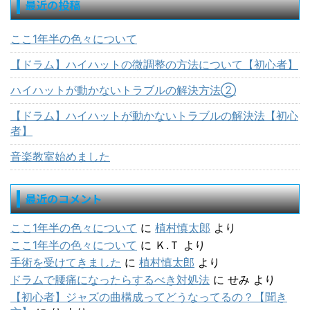
最近の投稿
ここ1年半の色々について
【ドラム】ハイハットの微調整の方法について【初心者】
ハイハットが動かないトラブルの解決方法②
【ドラム】ハイハットが動かないトラブルの解決法【初心
者】
音楽教室始めました
最近のコメント
ここ1年半の色々について
に
植村慎太郎
より
ここ1年半の色々について
に
Ｋ.Ｔ
より
手術を受けてきました
に
植村慎太郎
より
ドラムで腰痛になったらするべき対処法
に
せみ
より
【初心者】ジャズの曲構成ってどうなってるの？【聞き