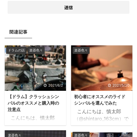
関連記事
ドラムの話
楽器色々
楽器色々
2021/6/2
2021/5/20
【ドラム】クラッシュシン
初心者にオススメのライド
バルのオススメと購入時の
シンバルを選んでみた
注意点
こんにちは、慎太郎
こんにちは、慎太郎
（@shintaro_163cm）で
（@shintaro_163cm）で
す。 以前ハイハットの
す。 ドラムセットの中
オススメを紹介しまし
楽器色々
楽器色々