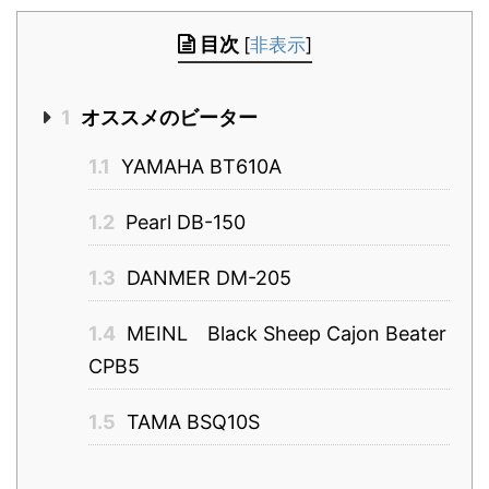
目次
[
非表示
]
1
オススメのビーター
1.1
YAMAHA BT610A
1.2
Pearl DB-150
1.3
DANMER DM-205
1.4
MEINL Black Sheep Cajon Beater
CPB5
1.5
TAMA BSQ10S