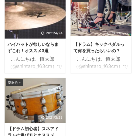
で1番激しい音が鳴るの
た。 関西ドラマーの音楽
がクラッシュシンバルで
日記2021.04.24ハイハッ
す。 今回はそのクラッ
トが欲しいならまずこ
シュシンバルのオススメ
れ！オススメ3選
について、いくつか紹介
https://www.kansaidru
2021/4/24
2021/3/27
していきます。 個人的に
mmermusiclife.com/hi-
ハイハットが欲しいならま
【ドラム】キックペダルっ
これ良いよーっていうも
hat こんにちは、慎太郎
ずこれ！オススメ3選
て何を買ったらいいの？
のを載せていきますの
（@shintaro_163cm）で
こんにちは、慎太郎
こんにちは、慎太郎
で、参考にしてもらえた
す。 キックペダルやスネ
（@shintaro_163cm）で
（@shintaro_163cm）で
らと思います。 オスス
アドラムを購入すると、
す。 キックペダルやス
す。 今回は、右足で踏
メだけでなく、僕が思う
次に買うものはシンバル
ネアドラムを購入する
むキックペダルについて
購入するときの注意点も
楽器色々
類になりますよね。そん
と、次に買うものはシン
お話ししようと思いま
書きますので、「へーこ
な時、何を買えばいいの
バル類になりますよね。
す。 ・ペダルが欲しく
んなこと考えてんだぁ」
か分からない！な ...
そんな時、何を買えばい
なったけど、どれを選ん
程度に読んでもらえると
いのか分からない！な状
でいいのか分からな
嬉しいです。 目次1 ク
態に陥ります。 そんなあ
い・・・ ・自分に合うペ
2021/3/23
ラッシュシ ...
なたに断言します。 ハ
ダルってあるの・・・？
【ドラム初心者】スネアド
イハットを買いましょ
・オススメとかあったら
ラムの選び方とオススメ