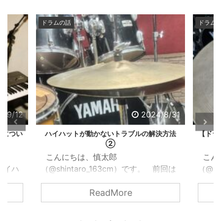
ドラムの話
ドラム
4/9/12
2024/8/31
法につい
ハイハットが動かないトラブルの解決方法
【ドラ
②
こんにちは、慎太郎
こん
 ハイハ
（@shintaro_163cm）です。 前回は
（@sh
トはド
ハイハットクラッチが原因でハイハッ
事で
ReadMore
をコン
トが動かなくなった時のトラブルの解
が、
ハット
決方法を紹介しました。 関西ドラマ
202
思いま
ーの音楽日記2024.08.26【ドラム】ハ
https