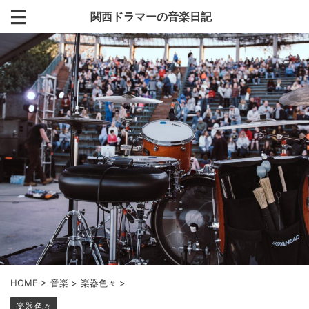
関西ドラマーの音楽日記
HOME
>
音楽
>
楽器色々
>
楽器色々