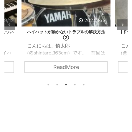
4/9/12
2024/8/31
法につい
ハイハットが動かないトラブルの解決方法
【ドラ
②
こんにちは、慎太郎
こん
 ハイハ
（@shintaro_163cm）です。 前回は
（@sh
トはド
ハイハットクラッチが原因でハイハッ
事で
ReadMore
をコン
トが動かなくなった時のトラブルの解
が、
ハット
決方法を紹介しました。 関西ドラマ
202
思いま
ーの音楽日記2024.08.26【ドラム】ハ
https
ハイハ
イハットが動かないトラブルの解決法
.com
ドを調
【初心者】
郎（@s
地や音
https://www.kansaidrummermusiclife
しこの
だった
.com/hat-trouble こんにちは、慎太郎
ムの講
ハット
（@shintaro_163cm）です。以前の記
やー
能につ
事で音楽教室を始めたと書きましたが
成人しま
.
...