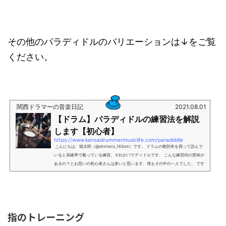
その他のパラディドルのバリエーションは↓をご覧
ください。
関西ドラマーの音楽日記
2021.08.01
【ドラム】パラディドルの練習法を解説
します【初心者】
https://www.kansaidrummermusiclife.com/paradiddle
こんにちは、慎太郎（@shintaro_163cm）です。 ドラムの教則本を買って読んで
いると高確率で載っている練習、それがパラディドルです。 こんな練習何の意味が
あるの？とお思いの初心者さんは多いと思います。僕もその中の一人でした。 です
が、後にかなり大切な練習だと実感し、今でも練習しておきたい内容だと思ってい
ます。 ということで今回はパラディドルとは？パラディドルの練習内容パラディド
ルを練習する意味 を紹介します。 参考になれば幸いです。 パラディドルとは？ ...
指のトレーニング