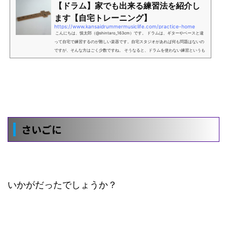
【ドラム】家でも出来る練習法を紹介し
ます【自宅トレーニング】
https://www.kansaidrummermusiclife.com/practice-home
こんにちは、慎太郎（@shintaro_163cm）です。 ドラムは、ギターやベースと違
って自宅で練習するのが難しい楽器です。自宅スタジオがあれば何も問題はないの
ですが、そんな方はごく少数ですね。 そうなると、ドラムを使わない練習というも
のに目が向いてきます。体を使う楽器なので、そういう発想になるのは自然な流れ
なのではないかと考えています。 もちろん僕も家でドラム叩けない組なので、ステ
ィック１つで出来る、体１つあれば出来る練習を繰り返してきました。内容は自分
で考えたり、人から教えてもらった...
さいごに
いかがだったでしょうか？