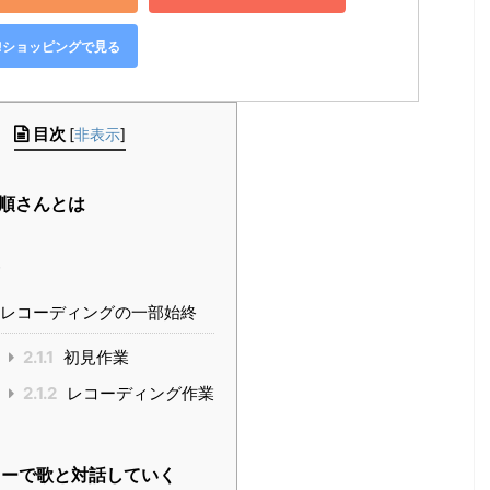
oo!ショッピングで見る
目次
[
非表示
]
順さんとは
容
レコーディングの一部始終
2.1.1
初見作業
2.1.2
レコーディング作業
ーで歌と対話していく