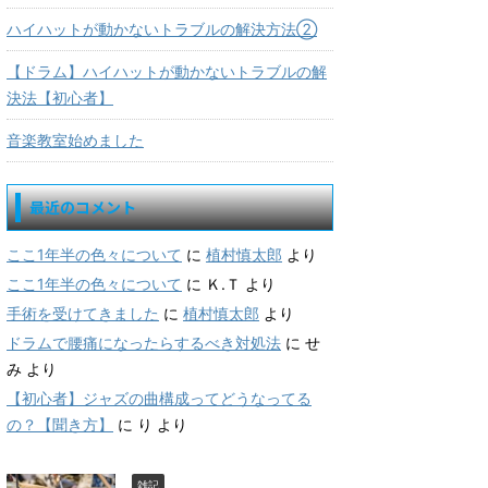
ハイハットが動かないトラブルの解決方法②
【ドラム】ハイハットが動かないトラブルの解
決法【初心者】
音楽教室始めました
最近のコメント
ここ1年半の色々について
に
植村慎太郎
より
ここ1年半の色々について
に
Ｋ.Ｔ
より
手術を受けてきました
に
植村慎太郎
より
ドラムで腰痛になったらするべき対処法
に
せ
み
より
【初心者】ジャズの曲構成ってどうなってる
の？【聞き方】
に
り
より
雑記