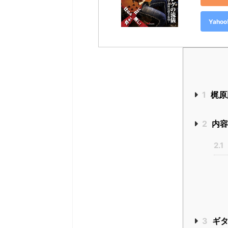
Yah
1
梶原
2
内
2.1
3
ギタ