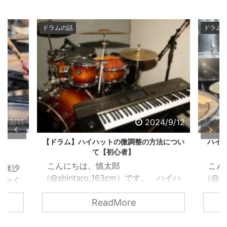
ドラムの話
2024/9/12
2024/8/31
微調整の方法につい
ハイハットが動かないトラブルの解決方法
者】
②
こんにちは、慎太郎
cm）です。 ハイハ
（@shintaro_163cm）です。 前回は
 ハイハットはド
ハイハットクラッチが原因でハイハッ
ore
ReadMore
音の長さをコン
トが動かなくなった時のトラブルの解
す。 ハイハット
決方法を紹介しました。 関西ドラマ
天才だと思いま
ーの音楽日記2024.08.26【ドラム】ハ