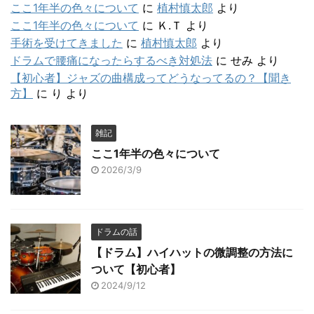
ここ1年半の色々について
に
植村慎太郎
より
ここ1年半の色々について
に
Ｋ.Ｔ
より
手術を受けてきました
に
植村慎太郎
より
ドラムで腰痛になったらするべき対処法
に
せみ
より
【初心者】ジャズの曲構成ってどうなってるの？【聞き
方】
に
り
より
雑記
ここ1年半の色々について
2026/3/9
ドラムの話
【ドラム】ハイハットの微調整の方法に
ついて【初心者】
2024/9/12