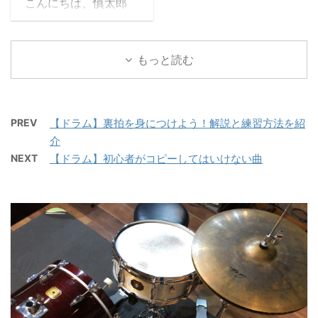
こんにちは、慎太郎
そんなダブルストロー
非読んでください。
（@shintaro_163cm）で
ク、略してダブルです
目次1 フラムって何？2
す。 以前、リズムパタ
が、地道な練習と少しの
フラムを譜面で見てみよ
ーンを叩く際の音量バラ
もっと読む
コツの上に成り立ってい
う3 フラムのコツは高低
ンスについて言及しまし
ます。 今回は、その練習
差4 フラムを使った練習
た。 関西ドラマーの音
方法とコツを紹介します
4.1 フラムタ ...
楽日記2021.04.06【ドラ
...
ム】リズムパターンの音
PREV
【ドラム】裏拍を身につけよう！解説と練習方法を紹
量バランスってどうすれ
介
ばいいの？【初心者】
NEXT
【ドラム】初心者がコピーしてはいけない曲
https://www.kansaidru
mmermusiclife.com/vol
ume-balanceこんにち
は、慎太郎
(@shintaro_163cm)で
す。 ドラムを叩いていて
こんなことありません
か？ ...