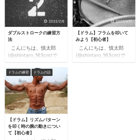
ことはあるけどよくわか
い、でもバリエーション
んないな シャッフル？シ
が思い浮かばない。 レ
ェイクじゃなくて？ 今
ッスンでもよく聞かれま
2022/2/6
2022/1/31
回はそんなシャッフルに
す。 曲の締め方がわか
ダブルストロークの練習方
【ドラム】フラムを叩いて
ついて紹介します。 参
らないよ 適当に連打し
法
みよう【初心者】
考になれば幸いです。
たら良いんですよ その
こんにちは、慎太郎
こんにちは、慎太郎
目次1 シャッフルとは？
適当がわかんない ごめ
(@shintaro_163cm)で
(@shintaro_163cm)で
1.1 シャッフルのリズム2
んなさい ということ
す。 今回は、ドラムを
す。 今回は、ルーディ
シャッフルを叩こう2.1
で、いくつか叩いてみま
やっていると誰もが憧れ
メンツの１つであるフラ
足をシャッフルに2.1.1 ド
ドラムの練習
ドラムの話
した。 これからライブす
る、ダブルストロークに
ムを紹介します。 フィ
ーンターンドッドターン
る方の参考になれば幸い
ついてお話ししようと思
ルインでよく使っている
2.1.2 ドーンターンツ ...
です。 &n ...
います。 ダブルスト
印象ですが、身につくと
ローク、叩けるとカッコ
大きな武器になりますの
いいですよね。 生まれ
で、是非覚えていただき
2021/10/17
て初めてダブルストロー
たい内容になっていま
【ドラム】リズムパターン
クを叩いている人を見た
す。 フラムを叩く上で
を叩く時の腕の動きについ
とき、「化け物だ」と思
のコツや注意点、練習方
て【初心者】
ったのを覚えています。
法も紹介しますので、是