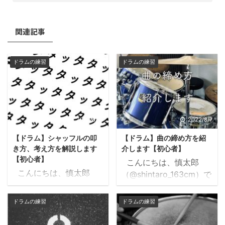
関連記事
ドラムの練習
ドラムの練習
2022/8/13
2022/8/7
【ドラム】シャッフルの叩
【ドラム】曲の締め方を紹
き方、考え方を解説します
介します【初心者】
【初心者】
こんにちは、慎太郎
こんにちは、慎太郎
（@shintaro_163cm）で
（@shintaro_163cm）で
す。 ライブしてると、
す。 みなさんはシャッ
曲の締め方に困るという
ドラムの練習
ドラムの練習
フルというリズムをご存
相談を受けます。 全部同
知でしょうか？ 聞いた
じにしたら何かカッコ悪