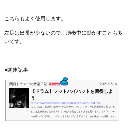
こちらもよく使用します。
左足は出番が少ないので、演奏中に動かすことも多
いです。
※関連記事
関西ドラマーの音楽日記
2021.05.16
1 Pocket
【ドラム】フットハイハットを習得しよ
う
https://www.kansaidrummermusiclife.com/foot-hh
こんにちは、慎太郎（@shintaro_163cm）です。 ドラマーの演奏動画を見ている
と、左足を動かしながら叩いている人を見たことがあると思います。ライドシンバ
ルを叩いている時に、ハイハットが動いているアレです。あの動き、結構憧れます
よね。 左足が動かせるようになると、それだけでなんだか出来る奴に見える以上に
良いことが起こります。 この記事ではハイハットを踏むとどんな効果があるのかフ